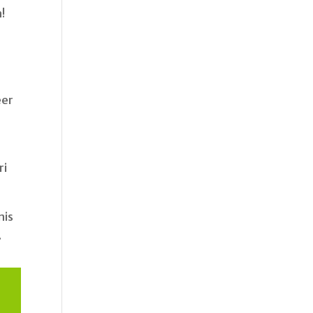
!
eer
ri
nis
.