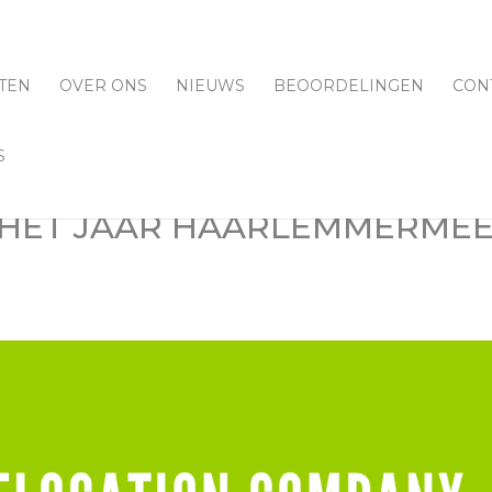
TEN
OVER ONS
NIEUWS
BEOORDELINGEN
CON
S
HET JAAR HAARLEMMERME