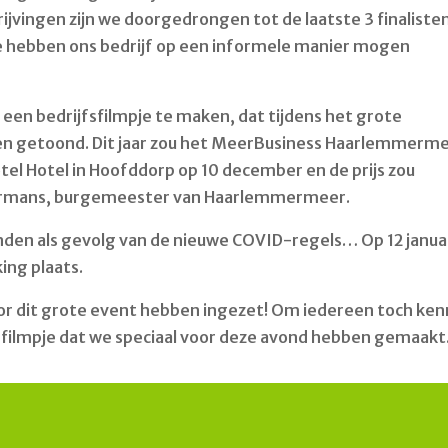
ijvingen zijn we doorgedrongen tot de laatste 3 finalisten
 we hebben ons bedrijf op een informele manier mogen
een bedrijfsfilmpje te maken, dat tijdens het grote
den getoond. Dit jaar zou het MeerBusiness Haarlemmerm
otel Hotel in Hoofddorp op 10 december en de prijs zou
uurmans, burgemeester van Haarlemmermeer.
nden als gevolg van de nieuwe COVID-regels… Op 12 janua
ing plaats.
oor dit grote event hebben ingezet! Om iedereen toch ken
t filmpje dat we speciaal voor deze avond hebben gemaakt