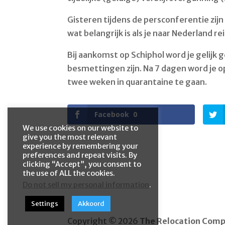
Gisteren tijdens de persconferentie zi
wat belangrijk is als je naar Nederland rei
Bij aankomst op Schiphol word je gelijk 
besmettingen zijn. Na 7 dagen word je o
twee weken in quarantaine te gaan.
Facebook
0
We use cookies on our website to
give you the most relevant
experience by remembering your
preferences and repeat visits. By
clicking “Accept”, you consent to
the use of ALL the cookies.
Do not sell my personal information
.
Settings
Akkoord
Copyright © 2026
The Relocation Com