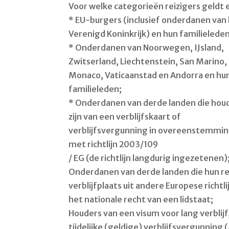
Voor welke categorieën reizigers geldt 
* EU-burgers (inclusief onderdanen van
Verenigd Koninkrijk) en hun familieleden
* Onderdanen van Noorwegen, IJsland,
Zwitserland, Liechtenstein, San Marino,
Monaco, Vaticaanstad en Andorra en hu
familieleden;
* Onderdanen van derde landen die hou
zijn van een verblijfskaart of
verblijfsvergunning in overeenstemmi
met richtlijn 2003/109
/ EG (de richtlijn langdurig ingezetenen)
Onderdanen van derde landen die hun r
verblijfplaats uit andere Europese richtli
het nationale recht van een lidstaat;
Houders van een visum voor lang verblij
tijdelijke (geldige) verblijfsvergunning