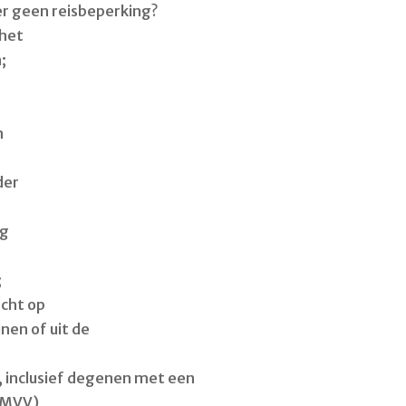
er geen reisbeperking?
 het
;
n
der
ng
;
echt op
jnen of uit de
f, inclusief degenen met een
 (MVV)