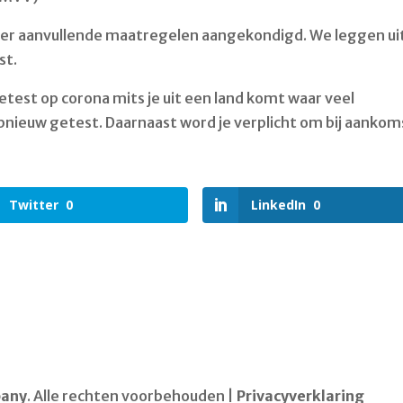
jn er aanvullende maatregelen aangekondigd. We leggen ui
st.
getest op corona mits je uit een land komt waar veel
pnieuw getest. Daarnaast word je verplicht om bij aankom
Twitter
0
LinkedIn
0
pany
. Alle rechten voorbehouden |
Privacyverklaring